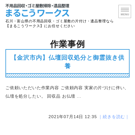
石川・富山
石川・富山県の不用品回収・ゴミ屋敷の片付け・遺品整理なら
【まるこうワークス】にお任せください
ホーム
作業事例
サービス案内
【金沢市内】仏壇回収処分と御霊抜き供
養
よくあるご質問
会社概要
ご依頼いただいた作業内容 ご依頼内容 実家の片づけに伴い、
お問い合わせ
仏壇を処分したい。 回収品 お仏壇 ...
2021年07月14日 12:35
｜続きを読む｜